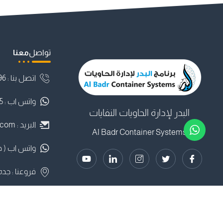
تواصل
معنا
اتصل بنا : ⁦0583513696
واتس اب : 0561280075
البدر لإدارة الحاويات النفايات
البريد :
.com
Al Badr Container Systems
واتس اب ( دعم فنى )
فروعنا : جده
جميع الحقوق محفوظة لموقع البدر لإدارة الحاويات ©
الشروط وسياسة الاستخدام
2025