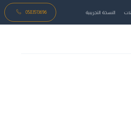
0583513696
لات
النسخة التجريبية