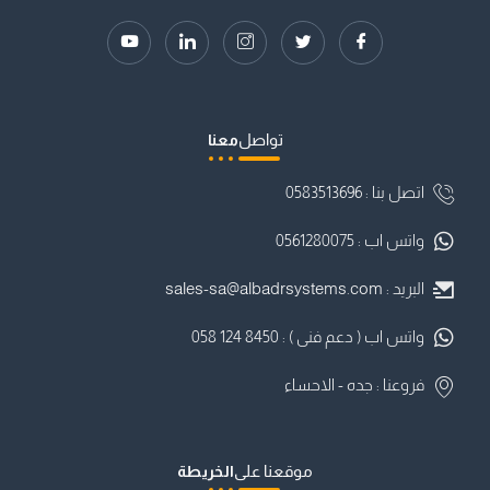
تواصل
معنا
اتصل بنا : ⁦0583513696
واتس اب : 0561280075
البريد :
sales-sa@albadrsystems.com
واتس اب ( دعم فنى ) : ⁦058 124 8450⁩⁩
فروعنا : جده - الاحساء
موقعنا على
الخريطة