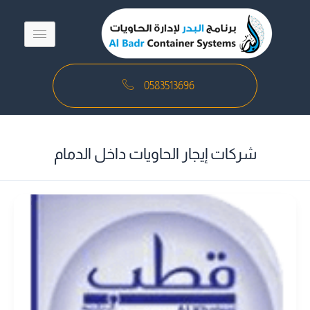
خطي
لى
لمحتوى
0583513696
شركات إيجار الحاويات داخل الدمام