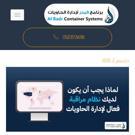
خطي
لى
لمحتوى
0583513696
ديسمبر 2, 2025