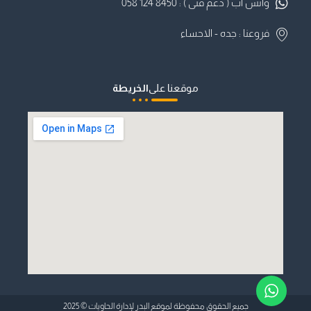
واتس اب ( دعم فنى ) : ⁦058 124 8450⁩⁩
فروعنا : جده - الاحساء
موقعنا على
الخريطة
جميع الحقوق محفوظة لموقع البدر لإدارة الحاويات © 2025