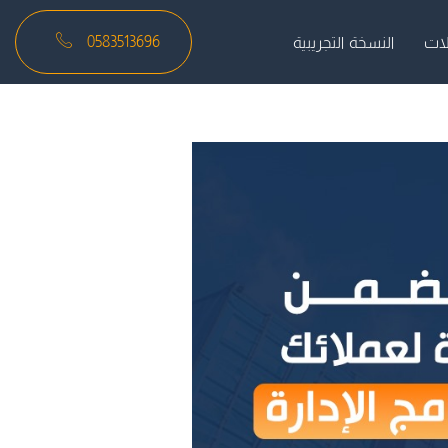
0583513696
لات
النسخة التجريبية