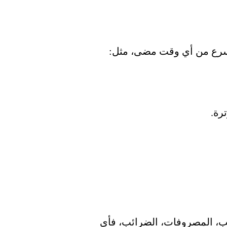
 أسرع من أي وقت مضى، مثل:
واتب، المصروفات، الضرائب،
فأي