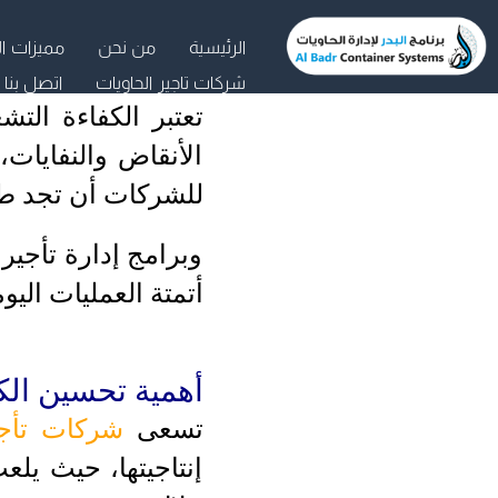
خطي
الرئيسية
من نحن
مميزات ال
لى
شركات تاجير الحاويات
اتصل بنا
لمحتوى
تعتبر الكفاءة الت
الأنقاض والنفايات
للشركات أن تجد طرقا
وبرامج إدارة تأجير
أتمتة العمليات الي
أهمية تحسين الك
تسعى
شركات تأجي
إنتاجيتها، حيث يلع