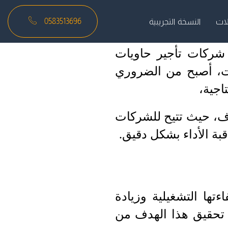
0583513696
لات
النسخة التجريبية
 شركات تأجير حاويات
ات، أصبح من الضروري
اجية،
داف، حيث تتيح للشركات
بة الأداء بشكل دقيق.
تها التشغيلية وزيادة
في تحقيق هذا الهدف من