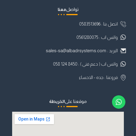
تواصل
معنا
اتصل بنا : ⁦0583513696
واتس اب : 0561280075
البريد :
sales-sa@albadrsystems.com
واتس اب ( دعم فنى ) : ⁦058 124 8450⁩⁩
فروعنا : جده - الاحساء
موقعنا على
الخريطة