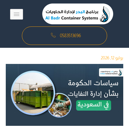
خطي
لى
لمحتوى
0583513696
يوليو 12, 2026